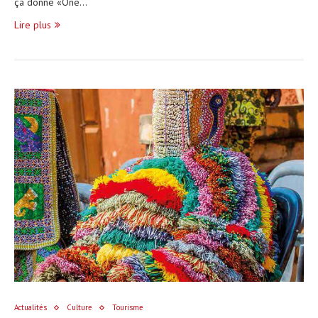
ça donne «One…
Lire plus
Actualités
Culture
Tourisme